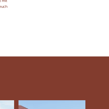
t mit
 euch