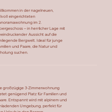
llkommen in der nagelneuen,
ilvoll eingerichteten
anoramawohnung im 2.
ergeschoss – in herrlicher Lage mit
eindruckender Aussicht auf die
liegende Bergwelt. Ideal für junge
milien und Paare, die Natur und
rholung suchen.
ie großzügige 3-Zimmerwohnung
etet genügend Platz für Familien und
are. Entspannt wird mit alpinem und
inladenden Umgebung, perfekt für
n Urlaub in den Bergen.