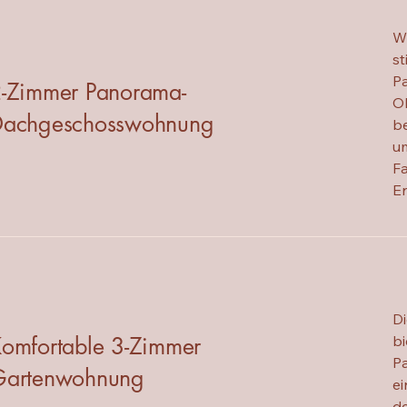
Wi
st
P
-Zimmer Panorama-
Ob
Dachgeschosswohnung
be
um
Fa
E
D
omfortable 3-Zimmer
bi
Pa
Gartenwohnung
e
de